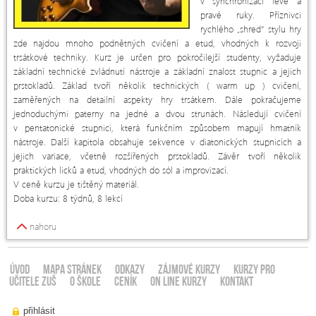
v synchronizaci levé a
pravé ruky. Příznivci
rychlého „shred“ stylu hry
zde najdou mnoho podnětných cvičení a etud, vhodných k rozvoji
trsátkové techniky. Kurz je určen pro pokročilejší studenty, vyžaduje
základní technické zvládnutí nástroje a základní znalost stupnic a jejich
prstokladů. Základ tvoří několik technických ( warm up ) cvičení,
zaměřených na detailní aspekty hry trsátkem. Dále pokračujeme
jednoduchými paterny na jedné a dvou strunách. Následují cvičení
v pentatonické stupnici, která funkčním způsobem mapují hmatník
nástroje. Další kapitola obsahuje sekvence v diatonických stupnicích a
jejich variace, včetně rozšířených prstokladů. Závěr tvoří několik
praktických licků a etud, vhodných do sól a improvizací.
V ceně kurzu je tištěný materiál.
Doba kurzu: 8 týdnů, 8 lekcí
nahoru
ÚVOD
Mapa stránek
Odkazy
ZÁJMOVÉ KURZY
KURZY PRO
UČITELE ZUŠ
O ŠKOLE
CENÍK
ON LINE KURZY
KONTAKT