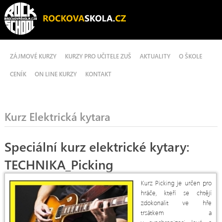
ZÁJMOVÉ KURZY
KURZY PRO UČITELE ZUŠ
AKTUALITY
O ŠKOLE
CENÍK
ON LINE KURZY
KONTAKT
Kurz Elektrická kytara
Speciální kurz elektrické kytary:
TECHNIKA_Picking
Kurz Picking je určen pro
hráče, kteří se chtějí
zdokonalit ve hře
trsátkem a