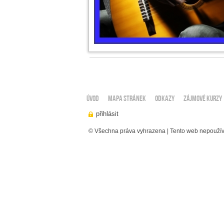
ÚVOD
Mapa stránek
Odkazy
ZÁJMOVÉ KURZY
© Všechna práva vyhrazena | Tento web nepoužív