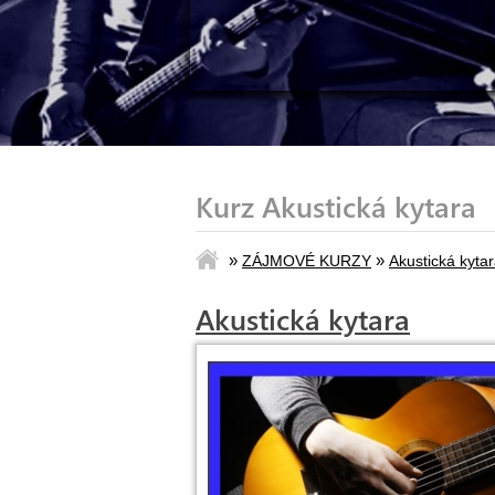
Kurz Akustická kytara
»
»
ZÁJMOVÉ KURZY
Akustická kyta
Akustická kytara