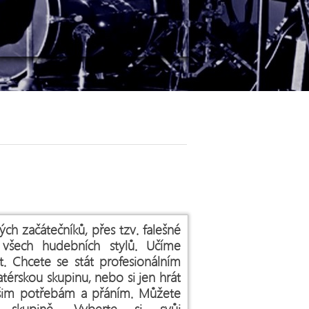
ch začátečníků, přes tzv. falešné
 všech hudebních stylů. Učíme
. Chcete se stát profesionálním
térskou skupinu, nebo si jen hrát
ašim potřebám a přáním. Můžete
 skupině. Vyberte si svůj