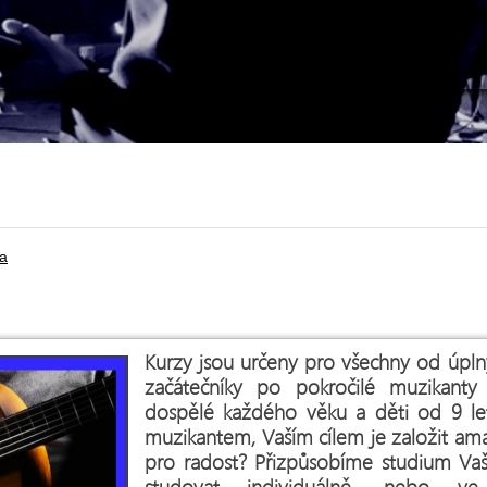
ra
Kurzy jsou určeny pro všechny od úplný
začátečníky po pokročilé muzikanty
dospělé každého věku a děti od 9 let
muzikantem, Vaším cílem je založit ama
pro radost? Přizpůsobíme studium V
studovat individuálně, nebo ve