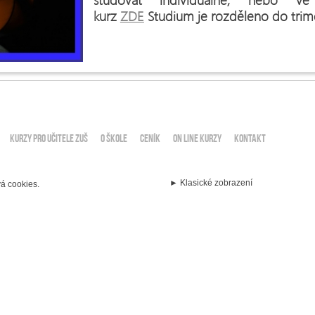
kurz
ZDE
Studium je rozděleno do trime
KURZY PRO UČITELE ZUŠ
O ŠKOLE
CENÍK
ON LINE KURZY
KONTAKT
á cookies.