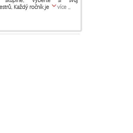
strů. Každý ročník je
více ..