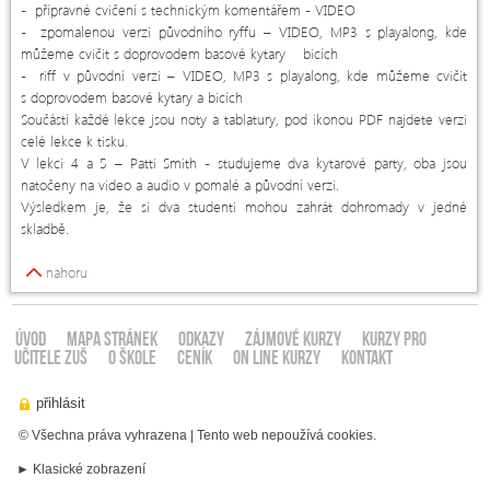
- přípravné cvičení s technickým komentářem - VIDEO
- zpomalenou verzi původního ryffu – VIDEO, MP3 s playalong, kde
můžeme cvičit s doprovodem basové kytary bicích
- riff v původní verzi – VIDEO, MP3 s playalong, kde můžeme cvičit
s doprovodem basové kytary a bicích
Součástí každé lekce jsou noty a tablatury, pod ikonou PDF najdete verzi
celé lekce k tisku.
V lekci 4 a 5 – Patti Smith - studujeme dva kytarové party, oba jsou
natočeny na video a audio v pomalé a původní verzi.
Výsledkem je, že si dva studenti mohou zahrát dohromady v jedné
skladbě.
nahoru
ÚVOD
Mapa stránek
Odkazy
ZÁJMOVÉ KURZY
KURZY PRO
UČITELE ZUŠ
O ŠKOLE
CENÍK
ON LINE KURZY
KONTAKT
© Všechna práva vyhrazena | Tento web nepoužívá cookies.