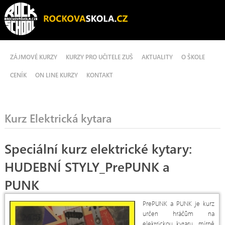
ZÁJMOVÉ KURZY
KURZY PRO UČITELE ZUŠ
AKTUALITY
O ŠKOLE
CENÍK
ON LINE KURZY
KONTAKT
Kurz Elektrická kytara
Speciální kurz elektrické kytary:
HUDEBNÍ STYLY_PrePUNK a
PUNK
PrePUNK a PUNK je kurz
určen hráčům na
elektrickou kytaru, mírně