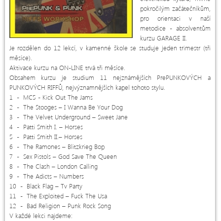
pokročilým začátečníkům,
pro orientaci v naší
metodice - absolventům
kurzu GARAGE II.
Je rozdělen do 12 lekcí, v kamenné škole se studuje jeden trimestr (tři
měsíce).
Aktivace kurzu na ON-LINE trvá tři měsíce.
Obsahem kurzu je studium 11 nejznámějších PrePUNKOVÝCH a
PUNKOVÝCH RIFFŮ, nejvýznamnějších kapel tohoto stylu.
1 - MC5 - Kick Out The Jams
2 - The Stooges – I Wanna Be Your Dog
3 - The Velvet Underground – Sweet Jane
4 - Patti Smith I. – Horses
5 - Patti Smith II.– Horses
6 - The Ramones – Blitzkrieg Bop
7 - Sex Pistols – God Save The Queen
8 - The Clash – London Calling
9 - The Adicts – Numbers
10 - Black Flag – Tv Party
11 - The Exploited – Fuck The Usa
12 - Bad Religion – Punk Rock Song
V každé lekci najdeme: