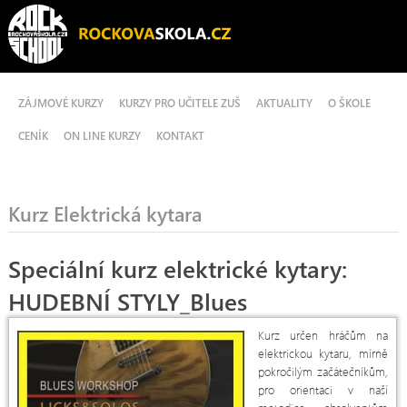
ZÁJMOVÉ KURZY
KURZY PRO UČITELE ZUŠ
AKTUALITY
O ŠKOLE
CENÍK
ON LINE KURZY
KONTAKT
Kurz Elektrická kytara
Speciální kurz elektrické kytary:
HUDEBNÍ STYLY_Blues
Kurz určen hráčům na
elektrickou kytaru, mírně
pokročilým začátečníkům,
pro orientaci v naší