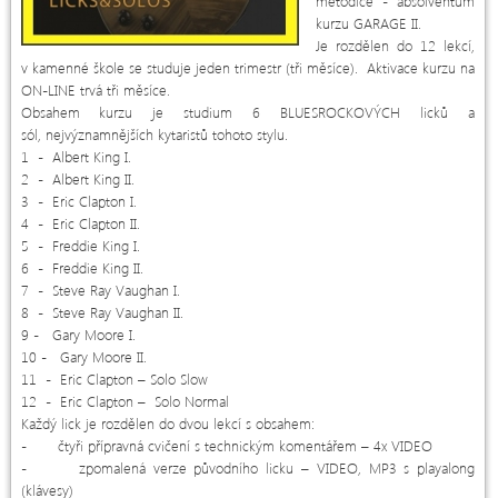
metodice - absolventům
kurzu GARAGE II.
Je rozdělen do 12 lekcí,
v kamenné škole se studuje jeden trimestr (tři měsíce). Aktivace kurzu na
ON-LINE trvá tři měsíce.
Obsahem kurzu je studium 6 BLUESROCKOVÝCH licků a
sól, nejvýznamnějších kytaristů tohoto stylu.
1 - Albert King I.
2 - Albert King II.
3 - Eric Clapton I.
4 - Eric Clapton II.
5 - Freddie King I.
6 - Freddie King II.
7 - Steve Ray Vaughan I.
8 - Steve Ray Vaughan II.
9 - Gary Moore I.
10 - Gary Moore II.
11 - Eric Clapton – Solo Slow
12 - Eric Clapton – Solo Normal
Každý lick je rozdělen do dvou lekcí s obsahem:
- čtyři přípravná cvičení s technickým komentářem – 4x VIDEO
- zpomalená verze původního licku – VIDEO, MP3 s playalong
(klávesy)