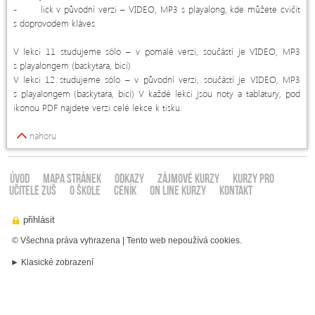
- lick v původní verzi – VIDEO, MP3 s playalong, kde můžete cvičit
s doprovodem kláves
V lekci 11 studujeme sólo – v pomalé verzi, součástí je VIDEO, MP3
s playalongem (baskytara, bicí)
V lekci 12 studujeme sólo – v původní verzi, součástí je VIDEO, MP3
s playalongem (baskytara, bicí) V každé lekci jsou noty a tablatury, pod
ikonou PDF najdete verzi celé lekce k tisku.
nahoru
ÚVOD
Mapa stránek
Odkazy
ZÁJMOVÉ KURZY
KURZY PRO
UČITELE ZUŠ
O ŠKOLE
CENÍK
ON LINE KURZY
KONTAKT
© Všechna práva vyhrazena | Tento web nepoužívá cookies.