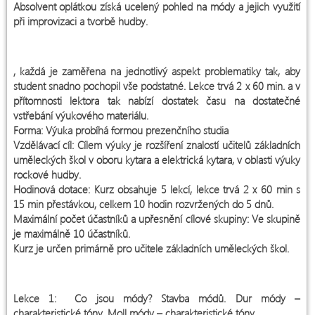
Absolvent oplátkou získá ucelený pohled na módy a jejich využití
při improvizaci a tvorbě hudby.
Kurz je rozdělen do pěti lekcí
, každá je zaměřena na jednotlivý aspekt problematiky tak, aby
student snadno pochopil vše podstatné. Lekce trvá 2 x 60 min. a v
přítomnosti lektora tak nabízí dostatek času na dostatečné
vstřebání výukového materiálu.
Forma: Výuka probíhá formou prezenčního studia
Vzdělávací cíl: Cílem výuky je rozšíření znalostí učitelů základních
uměleckých škol v oboru kytara a elektrická kytara, v oblasti výuky
rockové hudby.
Hodinová dotace: Kurz obsahuje 5 lekcí, lekce trvá 2 x 60 min s
15 min přestávkou, celkem 10 hodin rozvržených do 5 dnů.
Maximální počet účastníků a upřesnění cílové skupiny: Ve skupině
je maximálně 10 účastníků.
Kurz je určen primárně pro učitele základních uměleckých škol.
Popis jednotlivých lekcí:
Lekce 1: Co jsou módy? Stavba módů. Dur módy –
charakteristické tóny. Moll módy – charakteristické tóny.