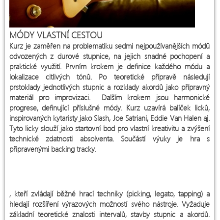
MÓDY VLASTNÍ CESTOU
Kurz je zaměřen na problematiku sedmi nejpoužívanějších módů
odvozených z durové stupnice, na jejich snadné pochopení a
praktické využití. Prvním krokem je definice každého módu a
lokalizace citlivých tónů. Po teoretické přípravě následují
prstoklady jednotlivých stupnic a rozklady akordů jako přípravný
materiál pro improvizaci. Dalším krokem jsou harmonické
progrese, definující příslušné módy. Kurz uzavírá balíček licků,
inspirovaných kytaristy jako Slash, Joe Satriani, Eddie Van Halen aj.
Tyto licky slouží jako startovní bod pro vlastní kreativitu a zvýšení
technické zdatnosti absolventa. Součástí výuky je hra s
připravenými backing tracky.
Kurz je určen pro technicky
pokročilé hráče
, kteří zvládají běžné hrací techniky (picking, legato, tapping) a
hledají rozšíření výrazových možností svého nástroje. Vyžaduje
základní teoretické znalosti intervalů, stavby stupnic a akordů.