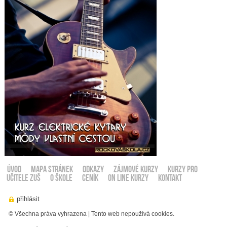
ÚVOD
Mapa stránek
Odkazy
ZÁJMOVÉ KURZY
KURZY PRO
UČITELE ZUŠ
O ŠKOLE
CENÍK
ON LINE KURZY
KONTAKT
© Všechna práva vyhrazena | Tento web nepoužívá cookies.