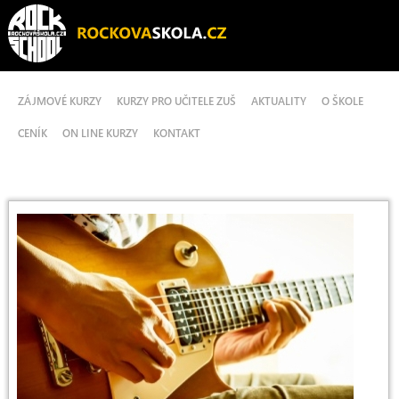
ZÁJMOVÉ KURZY
KURZY PRO UČITELE ZUŠ
AKTUALITY
O ŠKOLE
CENÍK
ON LINE KURZY
KONTAKT