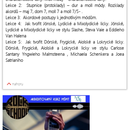
Lekce 2: Stupnice (prstoklady) – dur a moll módy. Rozklady
akordů – maj 7, dom 7, moll 7 a moll 7/5- .
Lekce 3: Akordové postupy k jednotlivým módům.
Lekce 4: Jak tvořit Jónské, Lydické a Mixolydické licky. Jónské,
Lydické a Mixolydické licky ve stylu Slashe, Steva Vaie a Eddieho
Van Halena
Lekce 5: Jak tvořit Dórské, Frygické, Aiolské a Lokrycké licky.
Dórské, Frygické, Aiolské a Lokrycké licky ve stylu Carlose
Santany Yngwieho Malmsteena , Michaela Schenkera a Joea
Satrianiho
nahoru