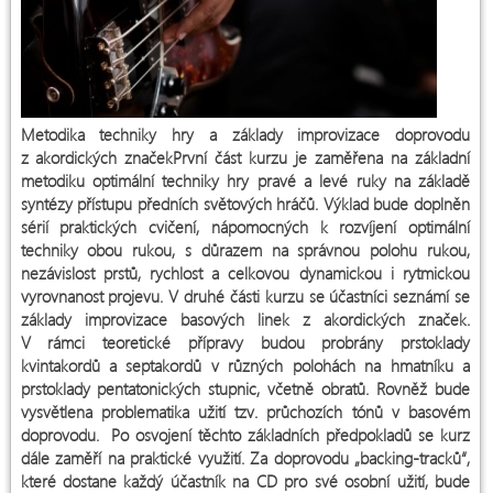
Metodika techniky hry a základy improvizace doprovodu
z akordických značekPrvní část kurzu je zaměřena na základní
metodiku optimální techniky hry pravé a levé ruky na základě
syntézy přístupu předních světových hráčů. Výklad bude doplněn
sérií praktických cvičení, nápomocných k rozvíjení optimální
techniky obou rukou, s důrazem na správnou polohu rukou,
nezávislost prstů, rychlost a celkovou dynamickou i rytmickou
vyrovnanost projevu. V druhé části kurzu se účastníci seznámí se
základy improvizace basových linek z akordických značek.
V rámci teoretické přípravy budou probrány prstoklady
kvintakordů a septakordů v různých polohách na hmatníku a
prstoklady pentatonických stupnic, včetně obratů. Rovněž bude
vysvětlena problematika užití tzv. průchozích tónů v basovém
doprovodu. Po osvojení těchto základních předpokladů se kurz
dále zaměří na praktické využití. Za doprovodu „backing-tracků“,
které dostane každý účastník na CD pro své osobní užití, bude