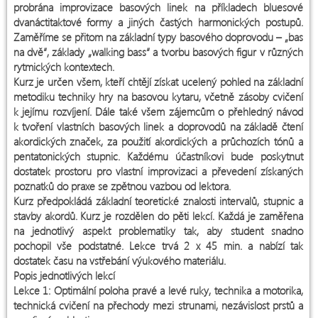
probrána improvizace basových linek na příkladech bluesové
dvanáctitaktové formy a jiných častých harmonických postupů.
Zaměříme se přitom na základní typy basového doprovodu – „bas
na dvě“, základy „walking bass“ a tvorbu basových figur v různých
rytmických kontextech.
Kurz je určen všem, kteří chtějí získat ucelený pohled na základní
metodiku techniky hry na basovou kytaru, včetně zásoby cvičení
k jejímu rozvíjení. Dále také všem zájemcům o přehledný návod
k tvoření vlastních basových linek a doprovodů na základě čtení
akordických značek, za použití akordických a průchozích tónů a
pentatonických stupnic. Každému účastníkovi bude poskytnut
dostatek prostoru pro vlastní improvizaci a převedení získaných
poznatků do praxe se zpětnou vazbou od lektora.
Kurz předpokládá základní teoretické znalosti intervalů, stupnic a
stavby akordů. Kurz je rozdělen do pěti lekcí. Každá je zaměřena
na jednotlivý aspekt problematiky tak, aby student snadno
pochopil vše podstatné. Lekce trvá 2 x 45 min. a nabízí tak
dostatek času na vstřebání výukového materiálu.
Popis jednotlivých lekcí
Lekce 1: Optimální poloha pravé a levé ruky, technika a motorika,
technická cvičení na přechody mezi strunami, nezávislost prstů a