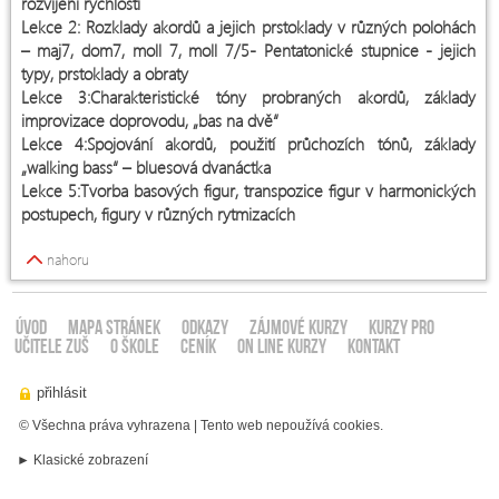
rozvíjení rychlosti
Lekce 2: Rozklady akordů a jejich prstoklady v různých polohách
– maj7, dom7, moll 7, moll 7/5- Pentatonické stupnice - jejich
typy, prstoklady a obraty
Lekce 3:Charakteristické tóny probraných akordů, základy
improvizace doprovodu, „bas na dvě“
Lekce 4:Spojování akordů, použití průchozích tónů, základy
„walking bass“ – bluesová dvanáctka
Lekce 5:Tvorba basových figur, transpozice figur v harmonických
postupech, figury v různých rytmizacích
nahoru
ÚVOD
Mapa stránek
Odkazy
ZÁJMOVÉ KURZY
KURZY PRO
UČITELE ZUŠ
O ŠKOLE
CENÍK
ON LINE KURZY
KONTAKT
© Všechna práva vyhrazena | Tento web nepoužívá cookies.