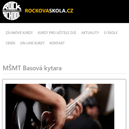
ZÁJMOVÉ KURZY
KURZY PRO UČITELE ZUŠ
AKTUALITY
O ŠKOLE
CENÍK
ON LINE KURZY
KONTAKT
MŠMT Basová kytara