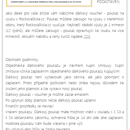
POZASTAVEN,
Jako dárek pro vaše blízké vám nabízíme dárkový voucher - poukaz na
výuku v Rockováškola.cz. Poukaz můžete zakoupit na výuku v kterémkoli
oboru, který Rockováškola.cz vyučuje. Nejkratší období výuky je 1 trimestr
(12 týdnů), ale můžete zakoupit i poukaz opravňující ke studiu na více
trimestrů. Aktuální nabídku a ceny kurzů najdete
ZDE
.
Obchodní podmínky:
Objednávka dárkového poukazu je návrhem kupní smlouvy. Kupní
smlouva vzniká zaplacením objednaného dárkového poukazu kupujícím.
Dárkový poukaz není vystavován jako cenina, ale jako potvrzení o
zaplacení. Proto případné poškození nebo ztráta nejsou důvodem ke
zrušení jeho platnosti a lze vystavit nový poukaz.
Dárkový poukaz - voucher je možné zaslat emailem.
Po uplynutí doby platnosti nelze dárkový poukaz uplatnit.
Finanční prostředky se nevrací.
Vrácení poukazu: Dárkový poukaz máte možnost vrátit v souladu s § 53 a
§ 54 občanského zákoníku, ochranná lhůta je 14 dní ode dne zaplacení.
Hodnota poukazu Vám bude vrácena v plné výši.
Po uplynutí této lhůty je částka nevratná.