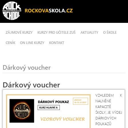
ZÁJMOVÉ KURZY
KURZY PRO UČITELE ZUŠ
AKTUALITY
O ŠKOLE
CENÍK
ON LINE KURZY
KONTAKT
Dárkový voucher
Dárkový voucher
VZHLEDEM K
NALNĚNÉ
KAPACITĚ
ŠKOLY, JE VÝDEJ
DÁRKOVÝCH
POUKAZŮ