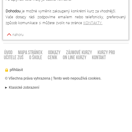
Dohodou
je možné vyměnit zakoupený konkrétní kurz za vhodnější.
Vaše dotazy rádi zodpovíme emailem nebo telefonicky, preferovaný
způsob komunikace si můžete zvolit na stránce
KONTAKTY.
nahoru
ÚVOD
Mapa stránek
Odkazy
ZÁJMOVÉ KURZY
KURZY PRO
UČITELE ZUŠ
O ŠKOLE
CENÍK
ON LINE KURZY
KONTAKT
© Všechna práva vyhrazena | Tento web nepoužívá cookies.